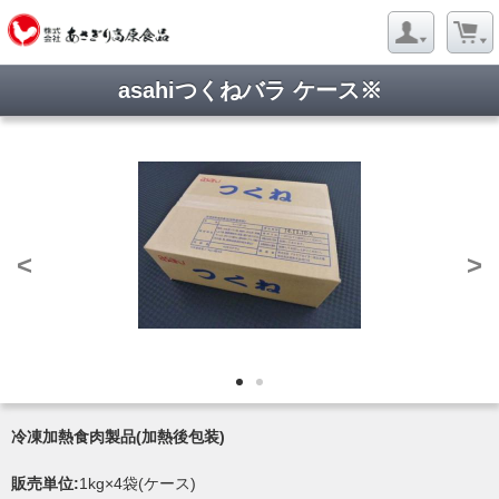
asahiつくねバラ ケース※
<
>
冷凍加熱食肉製品(加熱後包装)
販売単位:
1kg×4袋(ケース)