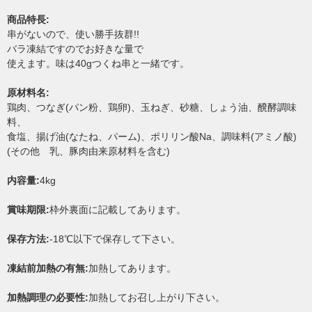
商品特長:
串がないので、使い勝手抜群!!
バラ凍結ですのでお好きな量で
使えます。味は40gつくね串と一緒です。
原材料名:
鶏肉、つなぎ(パン粉、鶏卵)、玉ねぎ、砂糖、しょう油、醗酵調味
料、
食塩、揚げ油(なたね、パーム)、ポリリン酸Na、調味料(アミノ酸)
(その他 乳、豚肉由来原材料を含む)
内容量:
4kg
賞味期限:
枠外裏面に記載してあります。
保存方法:
-18℃以下で保存して下さい。
凍結前加熱の有無:
加熱してあります。
加熱調理の必要性:
加熱してお召し上がり下さい。